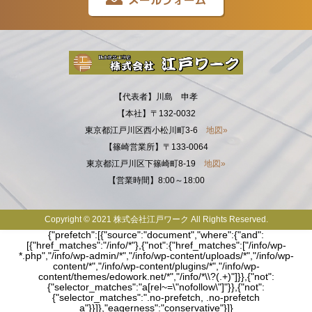
【代表者】川島 申孝
【本社】〒132-0032
東京都江戸川区西小松川町3-6
地図»
【篠崎営業所】〒133-0064
東京都江戸川区下篠崎町8-19
地図»
【営業時間】8:00～18:00
Copyright © 2021 株式会社江戸ワーク All Rights Reserved.
{"prefetch":[{"source":"document","where":{"and":
[{"href_matches":"/info/*"},{"not":{"href_matches":["/info/wp-
*.php","/info/wp-admin/*","/info/wp-content/uploads/*","/info/wp-
content/*","/info/wp-content/plugins/*","/info/wp-
content/themes/edowork.net/*","/info/*\\?(.+)"]}},{"not":
{"selector_matches":"a[rel~=\"nofollow\"]"}},{"not":
{"selector_matches":".no-prefetch, .no-prefetch
a"}}]},"eagerness":"conservative"}]}