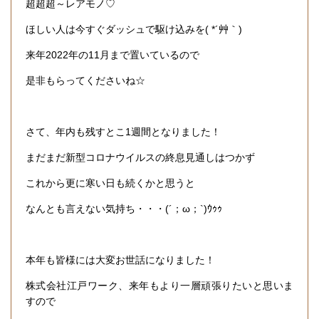
超超超～レアモノ♡
ほしい人は今すぐダッシュで駆け込みを( *´艸｀)
来年2022年の11月まで置いているので
是非もらってくださいね☆
さて、年内も残すとこ1週間となりました！
まだまだ新型コロナウイルスの終息見通しはつかず
これから更に寒い日も続くかと思うと
なんとも言えない気持ち・・・(´；ω；`)ｳｩｩ
本年も皆様には大変お世話になりました！
株式会社江戸ワーク、来年もより一層頑張りたいと思いま
すので